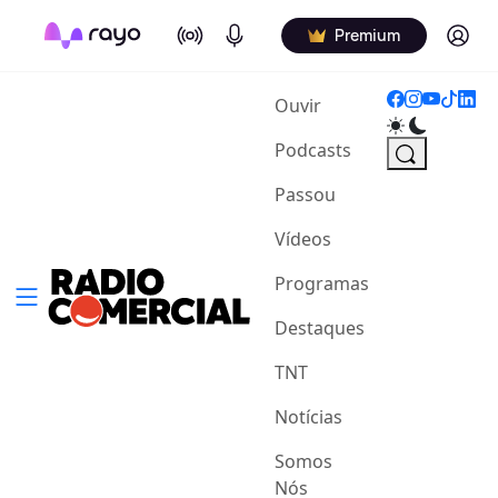
On Air
Podcasts
Log in
Premium
(current)
Ouvir
Podcasts
Passou
Vídeos
Programas
Destaques
TNT
Notícias
Somos
Nós