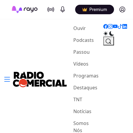
On Air
Podcasts
Log in
Premium
(current)
Ouvir
Podcasts
Passou
Vídeos
Programas
Destaques
TNT
Notícias
Somos
Nós