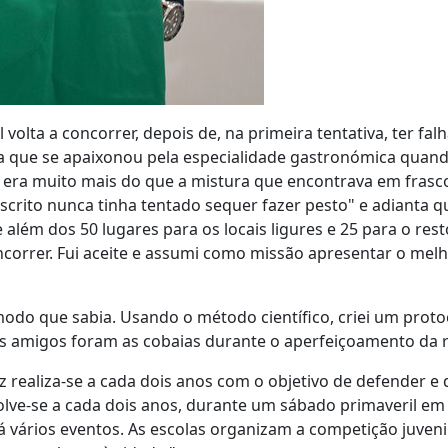
olta a concorrer, depois de, na primeira tentativa, ter fal
ta que se apaixonou pela especialidade gastronómica quand
o era muito mais do que a mistura que encontrava em frasc
crito nunca tinha tentado sequer fazer pesto" e adianta 
além dos 50 lugares para os locais ligures e 25 para o rest
concorrer. Fui aceite e assumi como missão apresentar o mel
modo que sabia. Usando o método científico, criei um proto
s amigos foram as cobaias durante o aperfeiçoamento da r
aliza-se a cada dois anos com o objetivo de defender e d
olve-se a cada dois anos, durante um sábado primaveril em
á vários eventos. As escolas organizam a competição juvenil