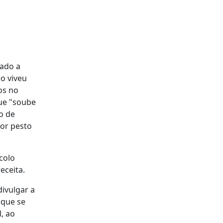
hado a
o viveu
os no
que "soube
o de
hor pesto
colo
eceita.
ivulgar a
 que se
, ao