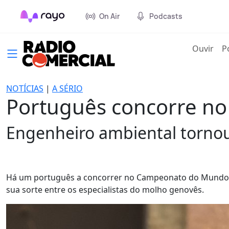
On Air
Podcasts
(cur
Ouvir
P
NOTÍCIAS
|
A SÉRIO
Português concorre n
Engenheiro ambiental tornou-
Há um português a concorrer no Campeonato do Mundo d
sua sorte entre os especialistas do molho genovês.