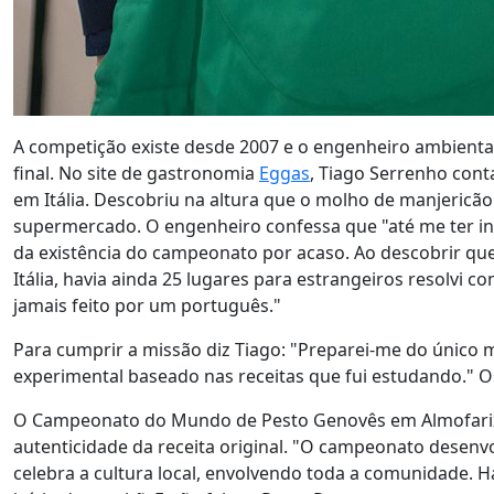
A competição existe desde 2007 e o engenheiro ambiental v
final. No site de gastronomia
Eggas
, Tiago Serrenho con
em Itália. Descobriu na altura que o molho de manjericã
supermercado. O engenheiro confessa que "até me ter ins
da existência do campeonato por acaso. Ao descobrir que 
Itália, havia ainda 25 lugares para estrangeiros resolvi 
jamais feito por um português."
Para cumprir a missão diz Tiago: "Preparei-me do único 
experimental baseado nas receitas que fui estudando." O
O Campeonato do Mundo de Pesto Genovês em Almofariz re
autenticidade da receita original. "O campeonato desenv
celebra a cultura local, envolvendo toda a comunidade. H