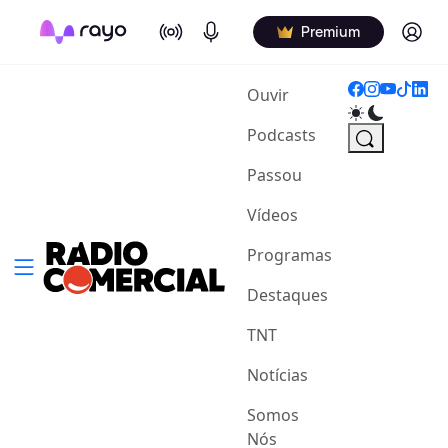
On Air
Podcasts
Log in
Premium
(current)
Ouvir
Podcasts
Passou
Vídeos
Programas
Destaques
TNT
Notícias
Somos
Nós