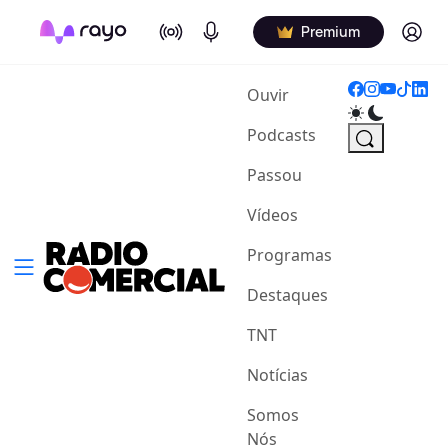
On Air
Podcasts
Log in
Premium
(current)
Ouvir
Podcasts
Passou
Vídeos
Programas
Destaques
TNT
Notícias
Somos
Nós