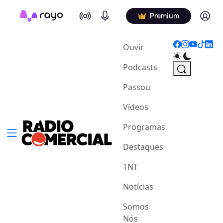
On Air
Podcasts
Log in
Premium
(current)
Ouvir
Podcasts
Passou
Vídeos
Programas
Destaques
TNT
Notícias
Somos
Nós