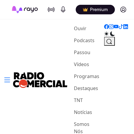
On Air
Podcasts
Log in
Premium
(current)
Ouvir
Podcasts
Passou
Vídeos
Programas
Destaques
TNT
Notícias
Somos
Nós