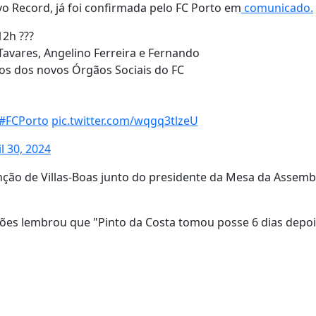
vo Record, já foi confirmada pelo FC Porto em
comunicado.
12h ???
Tavares, Angelino Ferreira e Fernando
tos dos novos Órgãos Sociais do FC
#FCPorto
pic.twitter.com/wqgq3tlzeU
l 30, 2024
ção de Villas-Boas junto do presidente da Mesa da Assembl
agões lembrou que "Pinto da Costa tomou posse 6 dias depoi