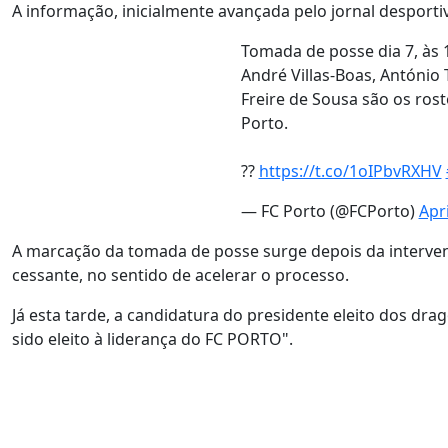
A informação, inicialmente avançada pelo jornal desporti
Tomada de posse dia 7, às 
André Villas-Boas, António 
Freire de Sousa são os ros
Porto.
??
https://t.co/1oIPbvRXHV
— FC Porto (@FCPorto)
Apri
A marcação da tomada de posse surge depois da interven
cessante, no sentido de acelerar o processo.
Já esta tarde, a candidatura do presidente eleito dos dr
sido eleito à liderança do FC PORTO".