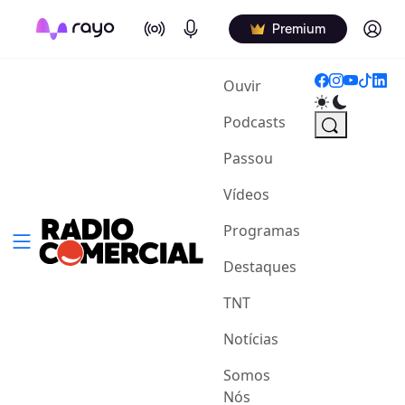
On Air
Podcasts
Log in
Premium
(current)
Ouvir
Podcasts
Passou
Vídeos
Programas
Destaques
TNT
Notícias
Somos
Nós