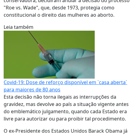
conservadora, decidiram anular a decisão do processo
"Roe vs. Wade", que, desde 1973, protegia como
constitucional o direito das mulheres ao aborto.
Leia também
Covid-19: Dose de reforço disponível em `casa aberta´
para maiores de 80 anos
Esta decisão não torna ilegais as interrupções da
gravidez, mas devolve ao país a situação vigente antes
do emblemático julgamento, quando cada Estado era
livre para autorizar ou para proibir tal procedimento.
O ex-Presidente dos Estados Unidos Barack Obama já