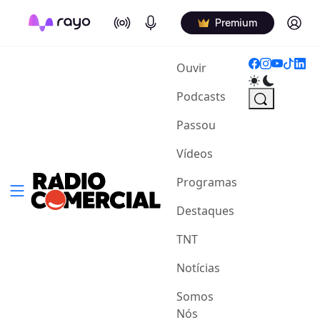
On Air
Podcasts
Log in
Premium
(current)
Ouvir
Podcasts
Passou
Vídeos
Programas
Destaques
TNT
Notícias
Somos
Nós