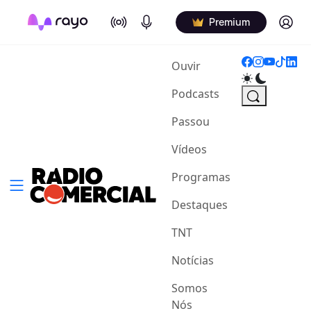
On Air
Podcasts
Log in
Premium
(current)
Ouvir
Podcasts
Passou
Vídeos
Programas
Destaques
TNT
Notícias
Somos
Nós