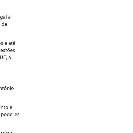
gal a
s de
s e até
uestões
UE, a
António
ento e
a poderes