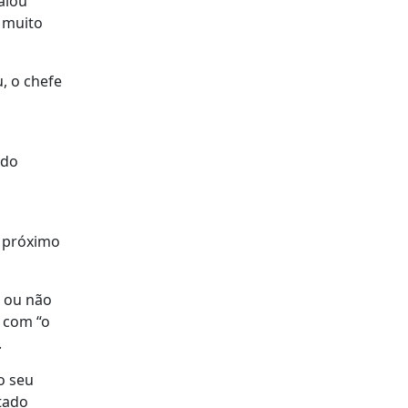
alou
m muito
, o chefe
 do
o próximo
o ou não
o com “o
.
o seu
tado