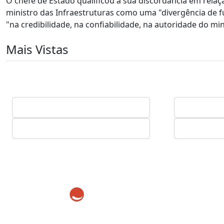
O chefe de Estado qualificou a sua discordância em rela
ministro das Infraestruturas como uma "divergência de 
"na credibilidade, na confiabilidade, na autoridade do mi
Mais Vistas