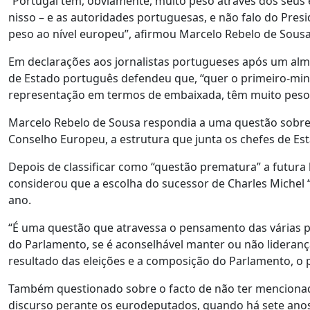
“Portugal tem, obviamente, muito peso através dos seus
nisso – e as autoridades portuguesas, e não falo do Pre
peso ao nível europeu”, afirmou Marcelo Rebelo de Sousa
Em declarações aos jornalistas portugueses após um al
de Estado português defendeu que, “quer o primeiro-mini
representação em termos de embaixada, têm muito peso” 
Marcelo Rebelo de Sousa respondia a uma questão sobre 
Conselho Europeu, a estrutura que junta os chefes de Es
Depois de classificar como “questão prematura” a futura
considerou que a escolha do sucessor de Charles Michel 
ano.
“É uma questão que atravessa o pensamento das várias pe
do Parlamento, se é aconselhável manter ou não lideranç
resultado das eleições e a composição do Parlamento, o 
Também questionado sobre o facto de não ter mencionado
discurso perante os eurodeputados, quando há sete anos 