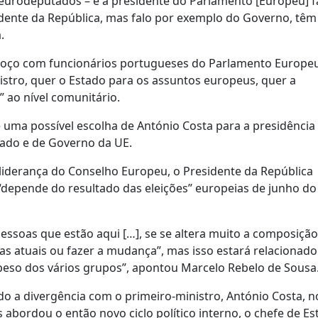
 eurodeputados – e a presidente do Parlamento [Europeu] f
sidente da República, mas falo por exemplo do Governo, tê
.
moço com funcionários portugueses do Parlamento Europeu
stro, quer o Estado para os assuntos europeus, quer a
ao nível comunitário.
uma possível escolha de António Costa para a presidência
tado e de Governo da UE.
 liderança do Conselho Europeu, o Presidente da República
“depende do resultado das eleições” europeias de junho d
ssoas que estão aqui […], se se altera muito a composiçã
as atuais ou fazer a mudança”, mas isso estará relacionad
peso dos vários grupos”, apontou Marcelo Rebelo de Sousa
 a divergência com o primeiro-ministro, António Costa, n
abordou o então novo ciclo político interno, o chefe de Es