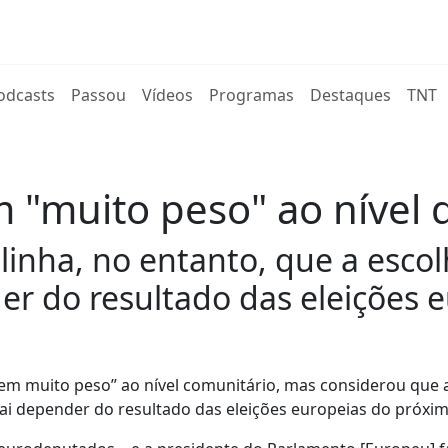
rent)
odcasts
Passou
Vídeos
Programas
Destaques
TNT
m "muito peso" ao nível 
inha, no entanto, que a escol
er do resultado das eleições 
em muito peso” ao nível comunitário, mas considerou que 
 vai depender do resultado das eleições europeias do próxi