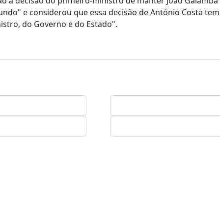
ção à decisão do primeiro-ministro de manter João Galamb
fundo" e considerou que essa decisão de António Costa tem
nistro, do Governo e do Estado".