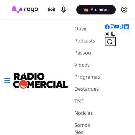
On Air
Podcasts
Log in
Premium
(current)
Ouvir
Podcasts
Passou
Vídeos
Programas
Destaques
TNT
Notícias
Somos
Nós