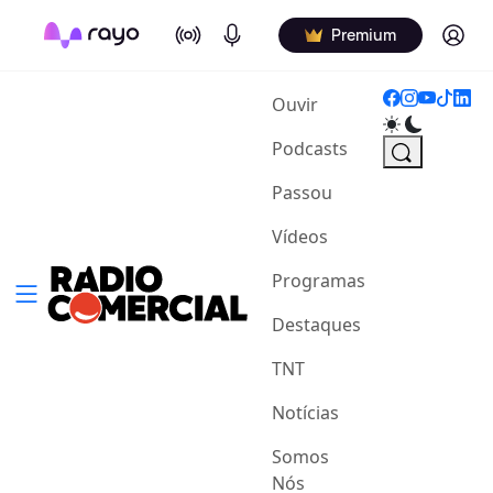
On Air
Podcasts
Log in
Premium
(current)
Ouvir
Podcasts
Passou
Vídeos
Programas
Destaques
TNT
Notícias
Somos
Nós