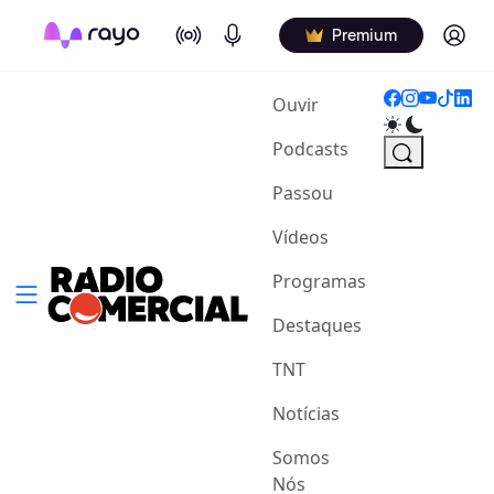
On Air
Podcasts
Log in
Premium
(current)
Ouvir
Podcasts
Passou
Vídeos
Programas
Destaques
TNT
Notícias
Somos
Nós