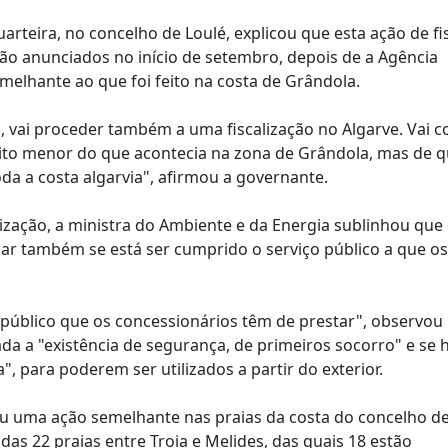
arteira, no concelho de Loulé, explicou que esta ação de fi
rão anunciados no início de setembro, depois de a Agência
elhante ao que foi feito na costa de Grândola.
, vai proceder também a uma fiscalização no Algarve. Vai 
to menor do que acontecia na zona de Grândola, mas de q
oda a costa algarvia", afirmou a governante.
lização, a ministra do Ambiente e da Energia sublinhou que
car também se está ser cumprido o serviço público a que os
ço público que os concessionários têm de prestar", observou
da a "existência de segurança, de primeiros socorro" e se 
, para poderem ser utilizados a partir do exterior.
ou uma ação semelhante nas praias da costa do concelho d
as 22 praias entre Troia e Melides, das quais 18 estão