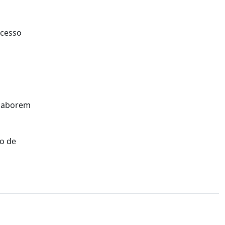
acesso
olaborem
o de