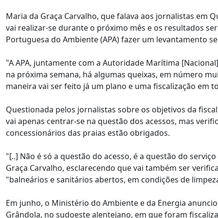
Maria da Graça Carvalho, que falava aos jornalistas em Qu
vai realizar-se durante o próximo mês e os resultados se
Portuguesa do Ambiente (APA) fazer um levantamento sem
"A APA, juntamente com a Autoridade Marítima [Nacional]
na próxima semana, há algumas queixas, em número mui
maneira vai ser feito já um plano e uma fiscalização em t
Questionada pelos jornalistas sobre os objetivos da fisca
vai apenas centrar-se na questão dos acessos, mas verifi
concessionários das praias estão obrigados.
"[..] Não é só a questão do acesso, é a questão do servi
Graça Carvalho, esclarecendo que vai também ser verifica
"balneários e sanitários abertos, em condições de limpeza"
Em junho, o Ministério do Ambiente e da Energia anunci
Grândola, no sudoeste alentejano, em que foram fiscalizad