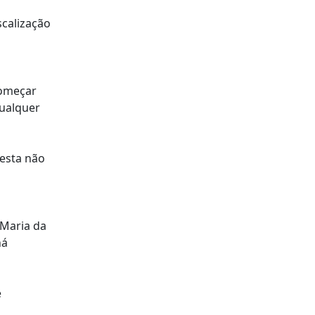
scalização
começar
ualquer
 esta não
 Maria da
há
e