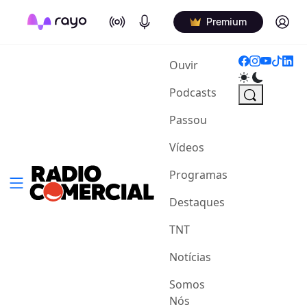
On Air
Podcasts
Log in
Premium
(current)
Ouvir
Podcasts
Passou
Vídeos
Programas
Destaques
TNT
Notícias
Somos
Nós