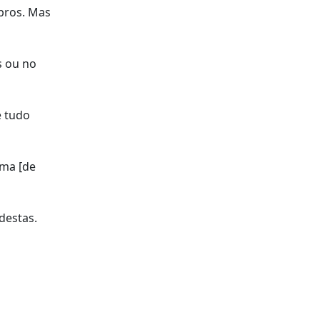
bros. Mas
s ou no
e tudo
ama [de
destas.