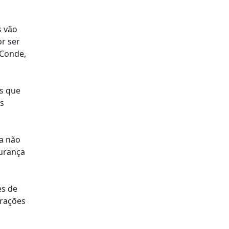
s vão
r ser
 Conde,
is que
os
ra não
gurança
es de
orações