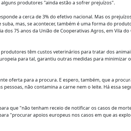
alguns produtores "ainda estão a sofrer prejuízos".
responde a cerca de 3% do efetivo nacional. Mas os prejuízo
ne suba, mas, se acontecer, também é uma forma do produto
 dos 75 anos da União de Cooperativas Agros, em Vila do
produtores têm custos veterinários para tratar dos anima
uropeia para tal, garantiu outras medidas para minimizar 
ente oferta para a procura. E espero, também, que a procu
às pessoas, não contamina a carne nem o leite. Há essa se
para que "não tenham receio de notificar os casos de mort
para "procurar apoios europeus nos casos em que as expl