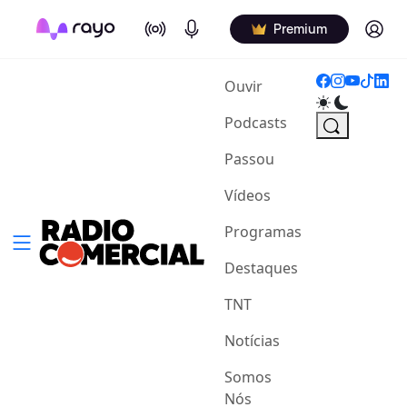
On Air
Podcasts
Log in
Premium
(current)
Ouvir
Podcasts
Passou
Vídeos
Programas
Destaques
TNT
Notícias
Somos
Nós