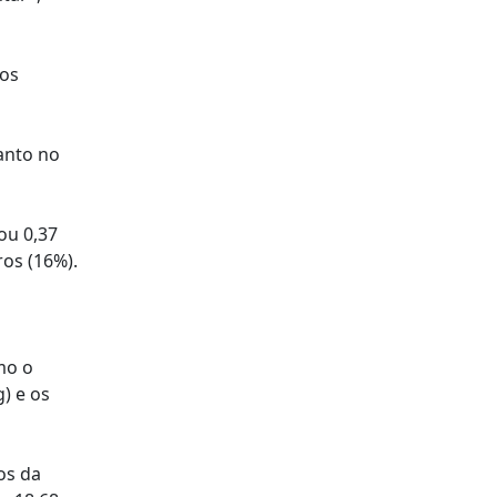
ros
anto no
ou 0,37
ros (16%).
mo o
) e os
os da