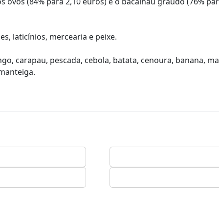
os ovos (84% para 2,10 euros) e o bacalhau graúdo (76% par
s, laticínios, mercearia e peixe.
go, carapau, pescada, cebola, batata, cenoura, banana, ma
 manteiga.