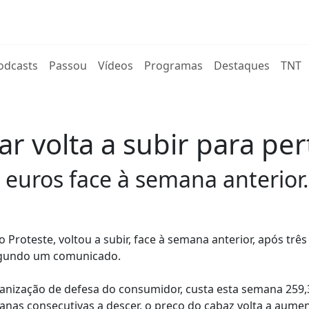
rent)
odcasts
Passou
Vídeos
Programas
Destaques
TNT
r volta a subir para pe
euros face à semana anterior.
 Proteste, voltou a subir, face à semana anterior, após trê
egundo um comunicado.
anização de defesa do consumidor, custa esta semana 259,
anas consecutivas a descer, o preço do cabaz volta a aumen