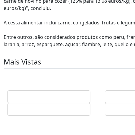
carne de novilho para cozer (125% para 13,08 euros/kg), 
euros/kg)", concluiu.
A cesta alimentar inclui carne, congelados, frutas e legume
Entre outros, são considerados produtos como peru, fran
laranja, arroz, esparguete, açúcar, fiambre, leite, queijo e
Mais Vistas