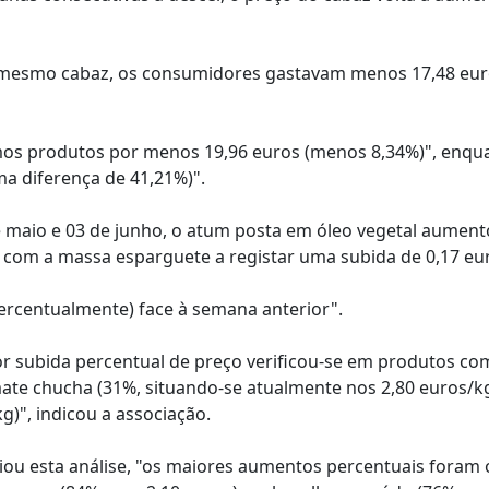
o mesmo cabaz, os consumidores gastavam menos 17,48 eu
mos produtos por menos 19,96 euros (menos 8,34%)", enqu
ma diferença de 41,21%)".
e maio e 03 de junho, o atum posta em óleo vegetal aument
", com a massa esparguete a registar uma subida de 0,17 eu
ercentualmente) face à semana anterior".
r subida percentual de preço verificou-se em produtos co
ate chucha (31%, situando-se atualmente nos 2,80 euros/kg
g)", indicou a associação.
ciou esta análise, "os maiores aumentos percentuais foram 