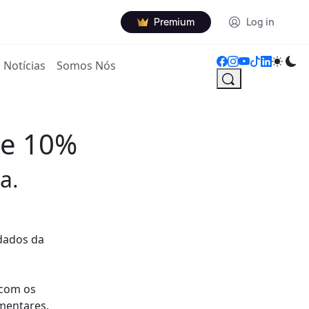
Premium
Log in
Notícias
Somos Nós
ce 10%
a.
 dados da
 com os
mentares,