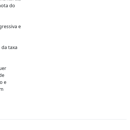
nota do
ressiva e
 da taxa
uer
de
o e
em