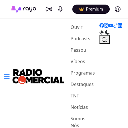
On Air
Podcasts
Log in
Premium
(current)
Ouvir
Podcasts
Passou
Vídeos
Programas
Destaques
TNT
Notícias
Somos
Nós