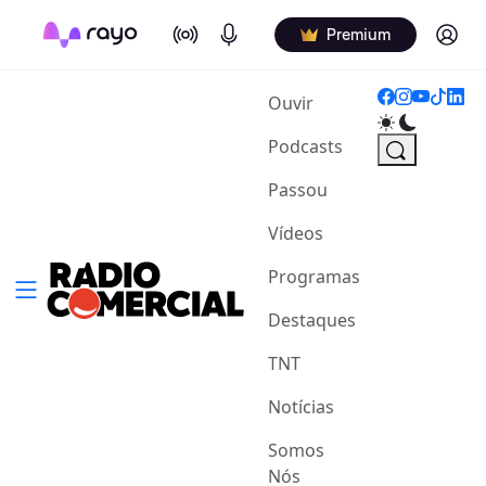
On Air
Podcasts
Log in
Premium
(current)
Ouvir
Podcasts
Passou
Vídeos
Programas
Destaques
TNT
Notícias
Somos
Nós