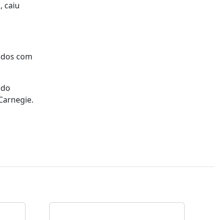
, caiu
nados com
ado
Carnegie.