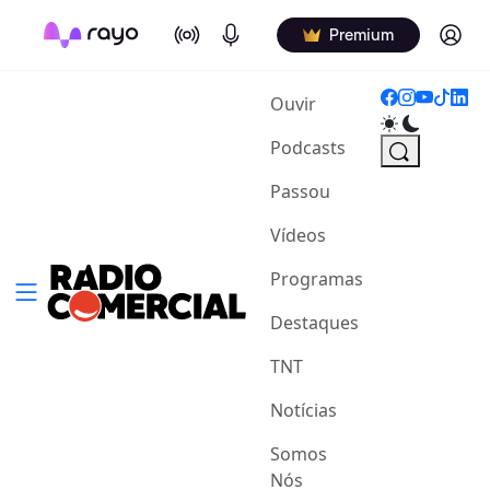
On Air
Podcasts
Log in
Premium
(current)
Ouvir
Podcasts
Passou
Vídeos
Programas
Destaques
TNT
Notícias
Somos
Nós