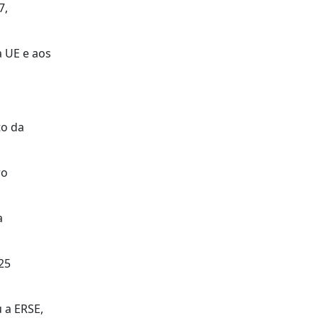
7,
a UE e aos
to da
ro
a
25
u a ERSE,