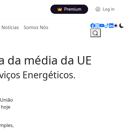
Premium
Log in
Notícias
Somos Nós
ma da média da UE
iços Energéticos.
 União
 hoje
imples,