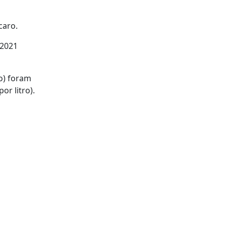
caro.
 2021
ro) foram
or litro).