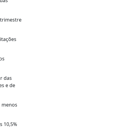
 das
 trimestre
itações
os
r das
es e de
 e menos
os 10,5%