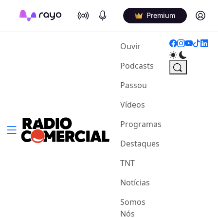
On Air
Podcasts
Log in
Premium
(current)
Ouvir
Podcasts
Passou
Vídeos
Programas
Destaques
TNT
Notícias
Somos
Nós