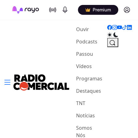
On Air
Podcasts
Log in
Premium
(current)
Ouvir
Podcasts
Passou
Vídeos
Programas
Destaques
TNT
Notícias
Somos
Nós