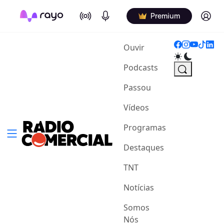
On Air
Podcasts
Log in
Premium
(current)
Ouvir
Podcasts
Passou
Vídeos
Programas
Destaques
TNT
Notícias
Somos
Nós