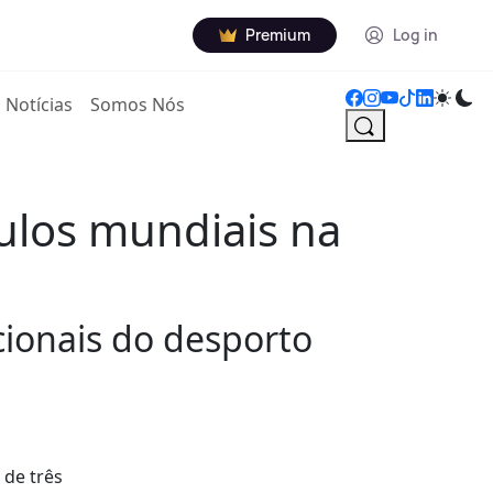
Premium
Log in
Notícias
Somos Nós
tulos mundiais na
cionais do desporto
 de três