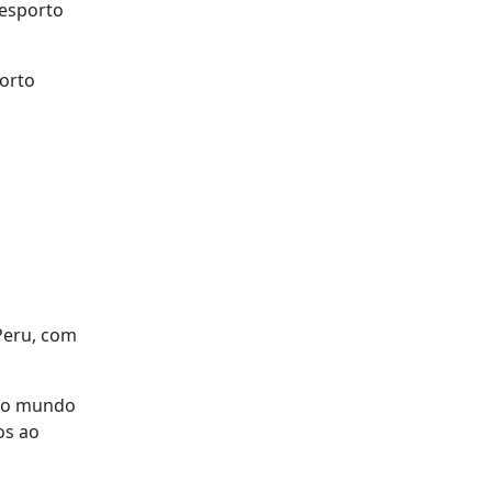
desporto
porto
Peru, com
 do mundo
os ao