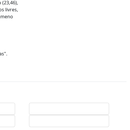
(23,46),
s livres,
romeno
as".