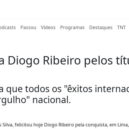
rent)
odcasts
Passou
Vídeos
Programas
Destaques
TNT
ta Diogo Ribeiro pelos tí
a que todos os "êxitos interna
gulho" nacional.
ilva, felicitou hoje Diogo Ribeiro pela conquista, em Lima,