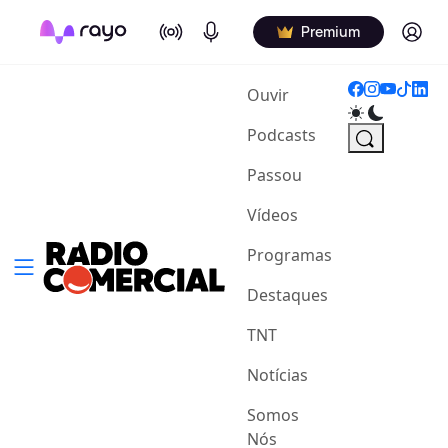
On Air
Podcasts
Log in
Premium
(current)
Ouvir
Podcasts
Passou
Vídeos
Programas
Destaques
TNT
Notícias
Somos
Nós