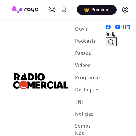
On Air
Podcasts
Log in
Premium
(current)
Ouvir
Podcasts
Passou
Vídeos
Programas
Destaques
TNT
Notícias
Somos
Nós