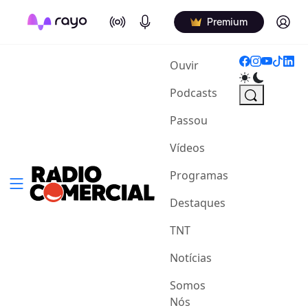
On Air
Podcasts
Log in
Premium
(current)
Ouvir
Podcasts
Passou
Vídeos
Programas
Destaques
TNT
Notícias
Somos
Nós