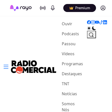
On Air
Podcasts
Log in
Premium
(current)
Ouvir
Podcasts
Passou
Vídeos
Programas
Destaques
TNT
Notícias
Somos
Nós