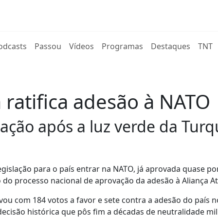
rent)
odcasts
Passou
Vídeos
Programas
Destaques
TNT
 ratifica adesão à NATO
islação após a luz verde da Turq
a legislação para o país entrar na NATO, já aprovada quase po
do processo nacional de aprovação da adesão à Aliança Atl
vou com 184 votos a favor e sete contra a adesão do país n
cisão histórica que pôs fim a décadas de neutralidade mil