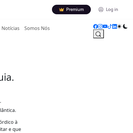
Premium
Log in
Notícias
Somos Nós
uia.
r
ântica.
órdico à
itar e que