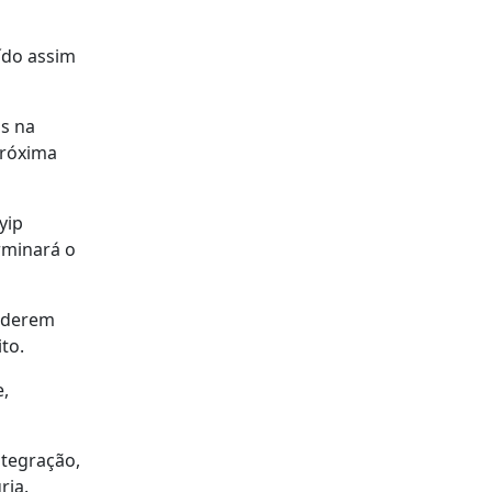
ído assim
os na
próxima
yip
rminará o
poderem
to.
e,
ntegração,
ria.