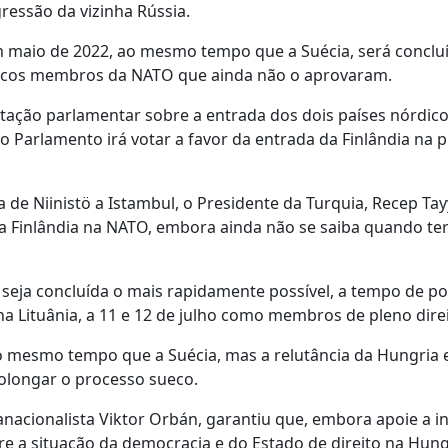
ressão da vizinha Rússia.
m maio de 2022, ao mesmo tempo que a Suécia, será conclu
 únicos membros da NATO que ainda não o aprovaram.
otação parlamentar sobre a entrada dos dois países nórdic
o Parlamento irá votar a favor da entrada da Finlândia na 
 de Niinistö a Istambul, o Presidente da Turquia, Recep Tay
da Finlândia na NATO, embora ainda não se saiba quando te
seja concluída o mais rapidamente possível, a tempo de 
 na Lituânia, a 11 e 12 de julho como membros de pleno direi
 ao mesmo tempo que a Suécia, mas a relutância da Hungria 
olongar o processo sueco.
ranacionalista Viktor Orbán, garantiu que, embora apoie a i
e a situação da democracia e do Estado de direito na Hung