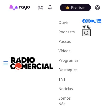
On Air
Podcasts
Log in
Premium
(current)
Ouvir
Podcasts
Passou
Vídeos
Programas
Destaques
TNT
Notícias
Somos
Nós