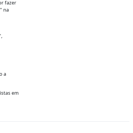
r fazer
" na
",
o a
istas em