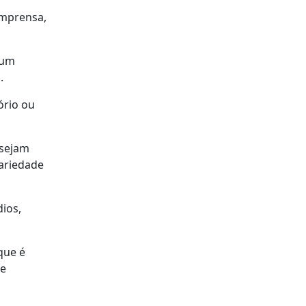
Imprensa,
 um
.
ório ou
 sejam
ariedade
ios,
que é
ue