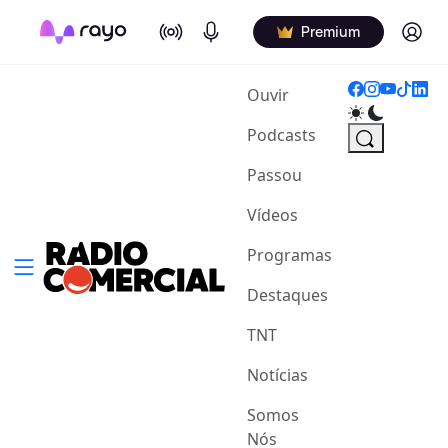
On Air
Podcasts
Log in
Premium
(current)
Ouvir
Podcasts
Passou
Vídeos
Programas
Destaques
TNT
Notícias
Somos
Nós