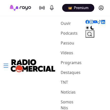
On Air
Podcasts
Log in
Premium
(current)
Ouvir
Podcasts
Passou
Vídeos
Programas
Destaques
TNT
Notícias
Somos
Nós