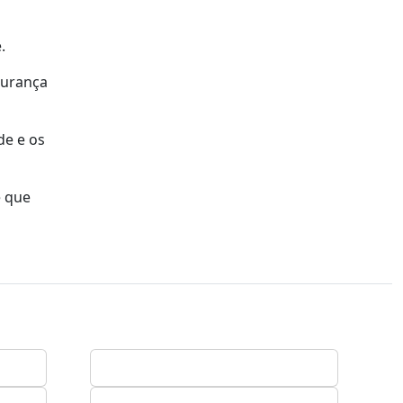
.
gurança
de e os
e que