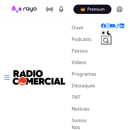
On Air
Podcasts
Log in
Premium
(current)
Ouvir
Podcasts
Passou
Vídeos
Programas
Destaques
TNT
Notícias
Somos
Nós