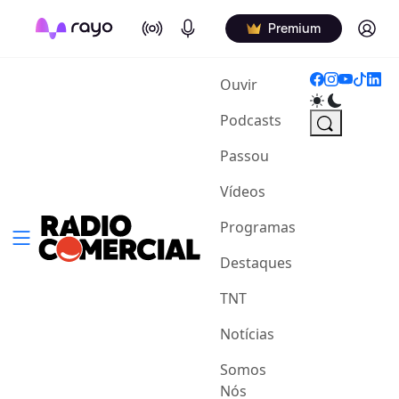
On Air
Podcasts
Log in
Premium
(current)
Ouvir
Podcasts
Passou
Vídeos
Programas
Destaques
TNT
Notícias
Somos
Nós