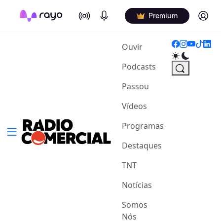
On Air
Podcasts
Log in
Premium
(current)
Ouvir
Podcasts
Passou
Vídeos
Programas
Destaques
TNT
Notícias
Somos
Nós