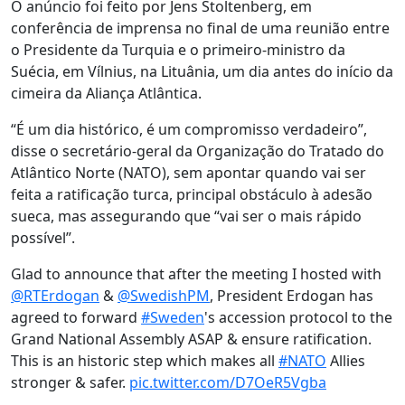
O anúncio foi feito por Jens Stoltenberg, em
conferência de imprensa no final de uma reunião entre
o Presidente da Turquia e o primeiro-ministro da
Suécia, em Vílnius, na Lituânia, um dia antes do início da
cimeira da Aliança Atlântica.
“É um dia histórico, é um compromisso verdadeiro”,
disse o secretário-geral da Organização do Tratado do
Atlântico Norte (NATO), sem apontar quando vai ser
feita a ratificação turca, principal obstáculo à adesão
sueca, mas assegurando que “vai ser o mais rápido
possível”.
Glad to announce that after the meeting I hosted with
@RTErdogan
&
@SwedishPM
, President Erdogan has
agreed to forward
#Sweden
's accession protocol to the
Grand National Assembly ASAP & ensure ratification.
This is an historic step which makes all
#NATO
Allies
stronger & safer.
pic.twitter.com/D7OeR5Vgba