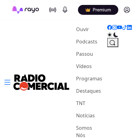
On Air
Podcasts
Log in
Premium
(current)
Ouvir
Podcasts
Passou
Vídeos
Programas
Destaques
TNT
Notícias
Somos
Nós