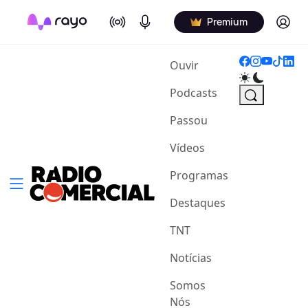
On Air
Podcasts
Log in
Premium
(current)
Ouvir
Podcasts
Passou
Vídeos
Programas
Destaques
TNT
Notícias
Somos
Nós