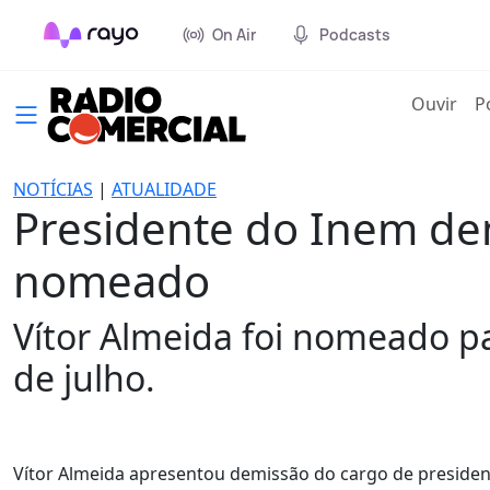
On Air
Podcasts
(cur
Ouvir
P
NOTÍCIAS
|
ATUALIDADE
Presidente do Inem de
nomeado
Vítor Almeida foi nomeado pa
de julho.
Vítor Almeida apresentou demissão do cargo de preside