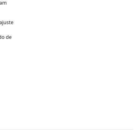
ram
ajuste
do de