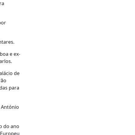
ra
por
ntares.
boa e ex-
arlos.
alácio de
rão
adas para
, António
ro do ano
r Europeu