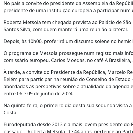
No país a convite do presidente da Assembleia da Repúbli
presidente de uma instituição europeia a participar num
Roberta Metsola tem chegada prevista ao Palácio de São
Santos Silva, com quem manterá uma reunião bilateral.
Depois, às 10h00, proferirá um discurso solene no hemicic
O programa de Metsola prossegue num registo mais info
comissário europeu, Carlos Moedas, no café A Brasileira, 
À tarde, a convite do Presidente da República, Marcelo R
Belém para participar na reunião do Conselho de Estado -
abordadas as perspetivas sobre a atualidade da agenda 
entre 06 e 09 de junho de 2024.
Na quinta-feira, o primeiro dia desta sua segunda visita 
Costa.
Eurodeputada desde 2013 e a mais jovem presidente do Pa
passado -, Roberta Metsola, de 44 anos, pertence ao Part