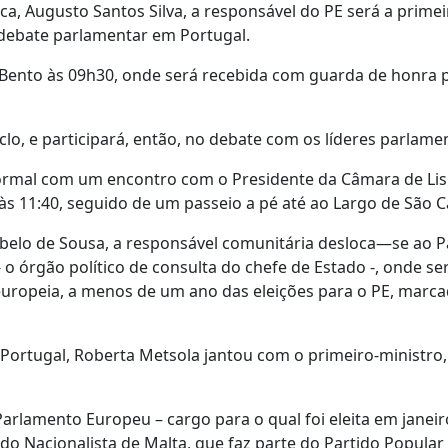
ca, Augusto Santos Silva, a responsável do PE será a primei
 debate parlamentar em Portugal.
 Bento às 09h30, onde será recebida com guarda de honra 
lo, e participará, então, no debate com os líderes parlame
rmal com um encontro com o Presidente da Câmara de Lis
às 11:40, seguido de um passeio a pé até ao Largo de São C
ebelo de Sousa, a responsável comunitária desloca—se ao P
 o órgão político de consulta do chefe de Estado -, onde se
europeia, a menos de um ano das eleições para o PE, marc
a Portugal, Roberta Metsola jantou com o primeiro-ministro
rlamento Europeu – cargo para o qual foi eleita em janei
ido Nacionalista de Malta, que faz parte do Partido Popula