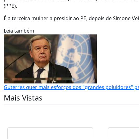
(PPE).
É a terceira mulher a presidir ao PE, depois de Simone Vei
Leia também
Guterres quer mais esforços dos "grandes poluidores" p
Mais Vistas