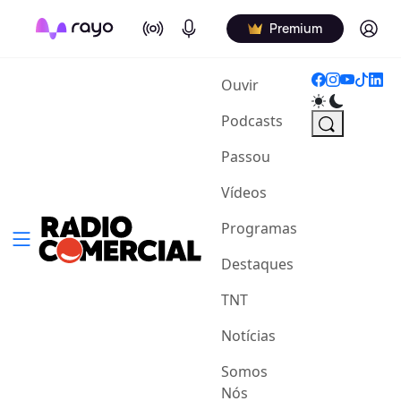
On Air
Podcasts
Log in
Premium
(current)
Ouvir
Podcasts
Passou
Vídeos
Programas
Destaques
TNT
Notícias
Somos
Nós