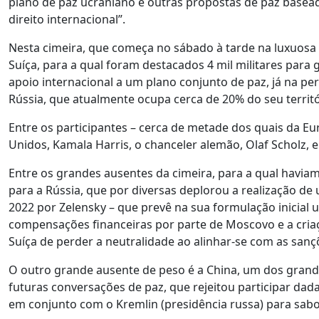
plano de paz ucraniano e outras propostas de paz basea
direito internacional”.
Nesta cimeira, que começa no sábado à tarde na luxuosa 
Suíça, para a qual foram destacados 4 mil militares para
apoio internacional a um plano conjunto de paz, já na pe
Rússia, que atualmente ocupa cerca de 20% do seu territó
Entre os participantes – cerca de metade dos quais da Eu
Unidos, Kamala Harris, o chanceler alemão, Olaf Scholz,
Entre os grandes ausentes da cimeira, para a qual havia
para a Rússia, que por diversas deplorou a realização d
2022 por Zelensky – que prevê na sua formulação inicial u
compensações financeiras por parte de Moscovo e a criaçã
Suíça de perder a neutralidade ao alinhar-se com as sanç
O outro grande ausente de peso é a China, um dos grand
futuras conversações de paz, que rejeitou participar dad
em conjunto com o Kremlin (presidência russa) para sabot