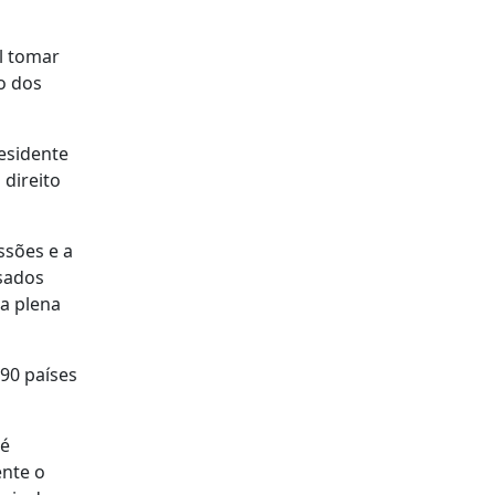
l tomar
o dos
esidente
direito
ssões e a
sados
 a plena
90 países
 é
ente o