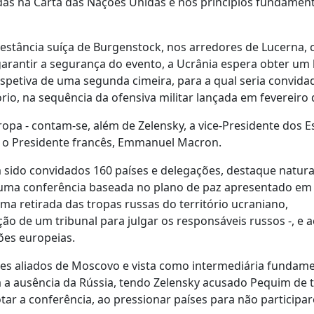
das na Carta das Nações Unidas e nos princípios fundament
estância suíça de Burgenstock, nos arredores de Lucerna, 
 garantir a segurança do evento, a Ucrânia espera obter um 
rspetiva de uma segunda cimeira, para a qual seria convida
rio, na sequência da ofensiva militar lançada em fevereiro 
ropa - contam-se, além de Zelensky, a vice-Presidente dos 
 e o Presidente francês, Emmanuel Macron.
m sido convidados 160 países e delegações, destaque natur
e uma conferência baseada no plano de paz apresentado em 
ma retirada das tropas russas do território ucraniano,
o de um tribunal para julgar os responsáveis russos -, e 
ões europeias.
es aliados de Moscovo e vista como intermediária fundame
a a ausência da Rússia, tendo Zelensky acusado Pequim de 
ar a conferência, ao pressionar países para não participa