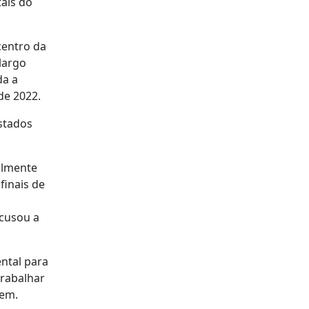
ais do
centro da
largo
da a
de 2022.
Estados
almente
finais de
acusou a
ntal para
trabalhar
rem.